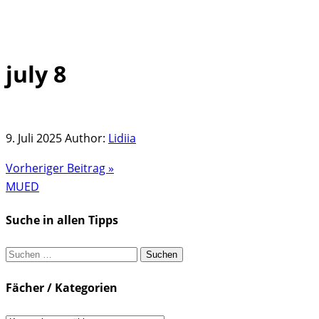
july 8
Skip
to
content
9. Juli 2025
Author:
Lidiia
Vorheriger Beitrag »
MUED
Suche in allen Tipps
Suchen
nach:
Fächer / Kategorien