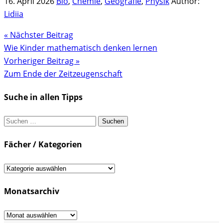
16. April 2026
Bio
,
Chemie
,
Geografie
,
Physik
Author:
Lidiia
« Nächster Beitrag
Wie Kinder mathematisch denken lernen
Vorheriger Beitrag »
Zum Ende der Zeitzeugenschaft
Suche in allen Tipps
Suchen
nach:
Fächer / Kategorien
Fächer
/
Monatsarchiv
Kategorien
Monatsarchiv