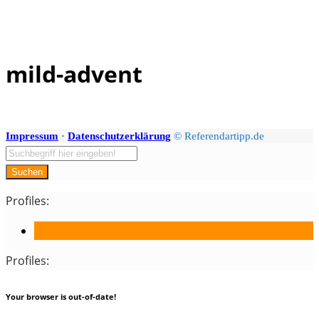
mild-advent
Skip
to
content
Impressum
·
Datenschutzerklärung
© Referendartipp.de
Suchen
Profiles:
Profiles:
Your browser is out-of-date!