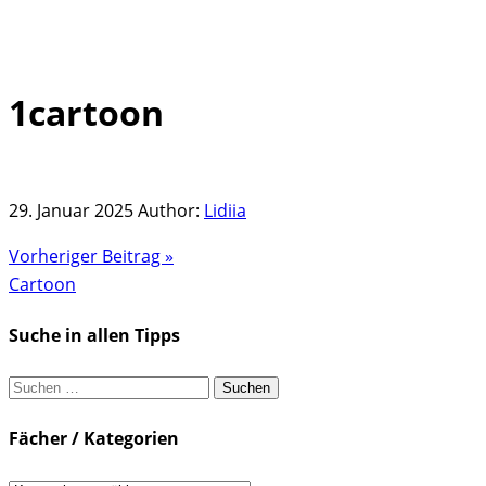
1cartoon
Skip
to
content
29. Januar 2025
Author:
Lidiia
Vorheriger Beitrag »
Cartoon
Suche in allen Tipps
Suchen
nach:
Fächer / Kategorien