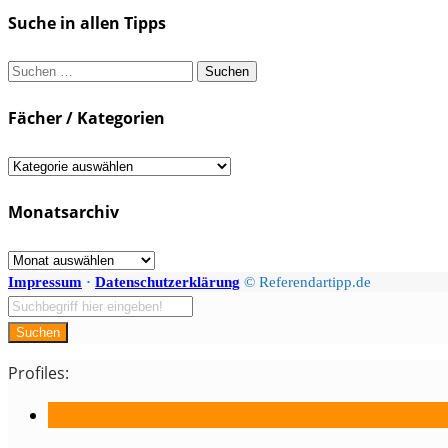
Suche in allen Tipps
Suchen
nach:
Fächer / Kategorien
Fächer
/
Monatsarchiv
Kategorien
Monatsarchiv
Impressum
·
Datenschutzerklärung
© Referendartipp.de
Suchen
Profiles: