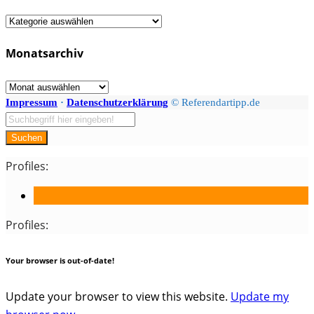
Fächer
/
Monatsarchiv
Kategorien
Monatsarchiv
Impressum
·
Datenschutzerklärung
© Referendartipp.de
Suchen
Profiles:
Profiles:
Your browser is out-of-date!
Update your browser to view this website.
Update my