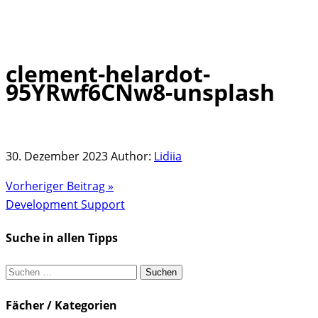
clement-helardot-
Skip
95YRwf6CNw8-unsplash
to
content
30. Dezember 2023
Author:
Lidiia
Vorheriger Beitrag »
Development Support
Suche in allen Tipps
Suchen
nach:
Fächer / Kategorien