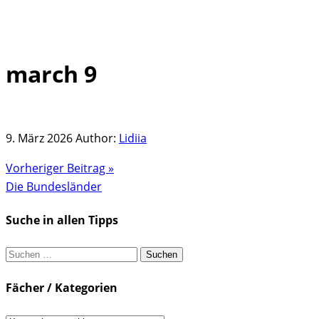
march 9
Skip
to
content
9. März 2026
Author:
Lidiia
Vorheriger Beitrag »
Die Bundesländer
Suche in allen Tipps
Suchen
nach:
Fächer / Kategorien