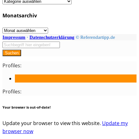
Fächer
/
Monatsarchiv
Kategorien
Monatsarchiv
Impressum
·
Datenschutzerklärung
© Referendartipp.de
Suchen
Profiles:
Profiles:
Your browser is out-of-date!
Update your browser to view this website.
Update my
browser now