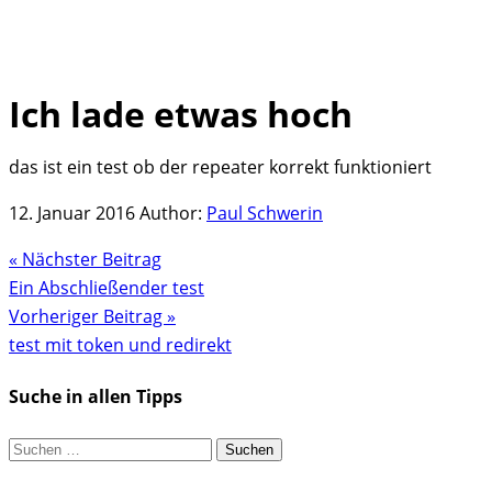
Ich lade etwas hoch
Skip
to
das ist ein test ob der repeater korrekt funktioniert
content
12. Januar 2016
Author:
Paul Schwerin
« Nächster Beitrag
Ein Abschließender test
Vorheriger Beitrag »
test mit token und redirekt
Suche in allen Tipps
Suchen
nach: