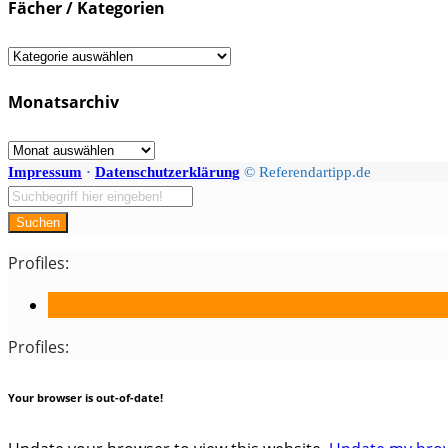
Fächer / Kategorien
Fächer
/
Monatsarchiv
Kategorien
Monatsarchiv
Impressum
·
Datenschutzerklärung
© Referendartipp.de
Suchen
Profiles:
Profiles:
Your browser is out-of-date!