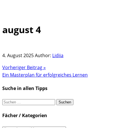
august 4
Skip
to
content
4. August 2025
Author:
Lidiia
Vorheriger Beitrag »
Ein Masterplan für erfolgreiches Lernen
Suche in allen Tipps
Suchen
nach:
Fächer / Kategorien