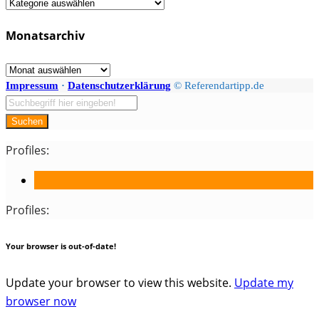
Fächer
/
Monatsarchiv
Kategorien
Monatsarchiv
Impressum
·
Datenschutzerklärung
© Referendartipp.de
Suchen
Profiles:
Profiles:
Your browser is out-of-date!
Update your browser to view this website.
Update my
browser now