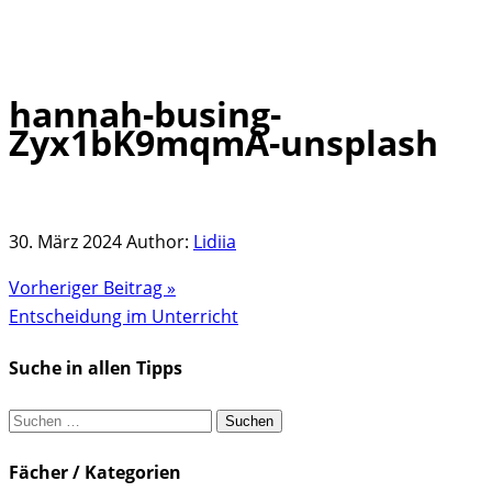
hannah-busing-
Skip
Zyx1bK9mqmA-unsplash
to
content
30. März 2024
Author:
Lidiia
Vorheriger Beitrag »
Entscheidung im Unterricht
Suche in allen Tipps
Suchen
nach:
Fächer / Kategorien