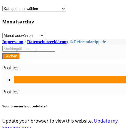
Fächer
/
Monatsarchiv
Kategorien
Monatsarchiv
Impressum
·
Datenschutzerklärung
© Referendartipp.de
Suchen
Profiles:
Profiles:
Your browser is out-of-date!
Update your browser to view this website.
Update my