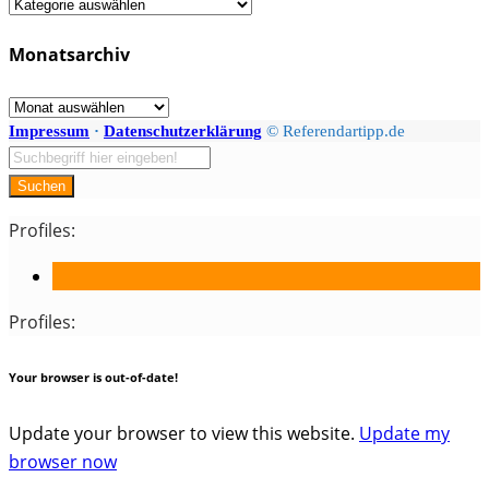
Fächer
/
Monatsarchiv
Kategorien
Monatsarchiv
Impressum
·
Datenschutzerklärung
© Referendartipp.de
Suchen
Profiles:
Profiles:
Your browser is out-of-date!
Update your browser to view this website.
Update my
browser now