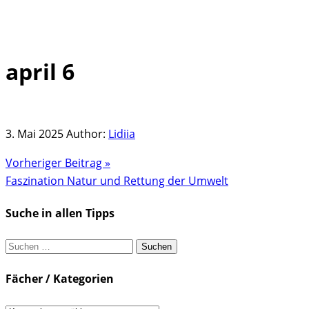
april 6
Skip
to
content
3. Mai 2025
Author:
Lidiia
Vorheriger Beitrag »
Faszination Natur und Rettung der Umwelt
Suche in allen Tipps
Suchen
nach:
Fächer / Kategorien