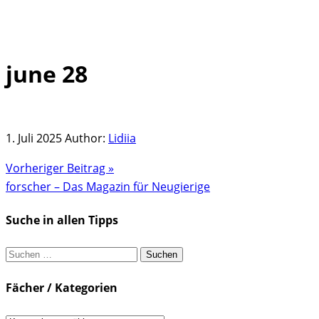
june 28
Skip
to
content
1. Juli 2025
Author:
Lidiia
Vorheriger Beitrag »
forscher – Das Magazin für Neugierige
Suche in allen Tipps
Suchen
nach:
Fächer / Kategorien