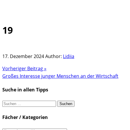
19
Skip
to
content
17. Dezember 2024
Author:
Lidiia
Vorheriger Beitrag »
Großes Interesse junger Menschen an der Wirtschaft
Suche in allen Tipps
Suchen
nach:
Fächer / Kategorien