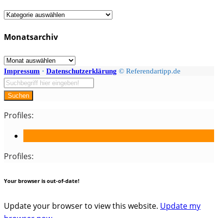
Fächer
/
Monatsarchiv
Kategorien
Monatsarchiv
Impressum
·
Datenschutzerklärung
© Referendartipp.de
Suchen
Profiles:
Profiles:
Your browser is out-of-date!
Update your browser to view this website.
Update my