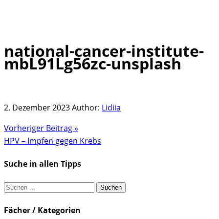
national-cancer-institute-
Skip
mbL91Lg56zc-unsplash
to
content
2. Dezember 2023
Author:
Lidiia
Vorheriger Beitrag »
HPV – Impfen gegen Krebs
Suche in allen Tipps
Suchen
nach:
Fächer / Kategorien