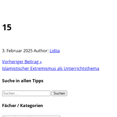
15
Skip
to
content
3. Februar 2025
Author:
Lidiia
Vorheriger Beitrag »
Islamistischer Extremismus als Unterrichtsthema
Suche in allen Tipps
Suchen
nach:
Fächer / Kategorien