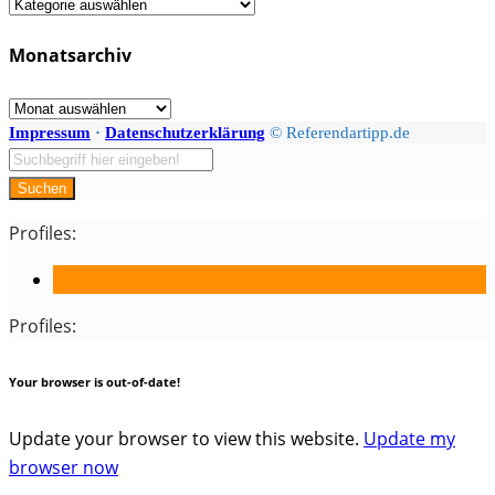
Fächer
/
Monatsarchiv
Kategorien
Monatsarchiv
Impressum
·
Datenschutzerklärung
© Referendartipp.de
Suchen
Profiles:
Profiles:
Your browser is out-of-date!
Update your browser to view this website.
Update my
browser now