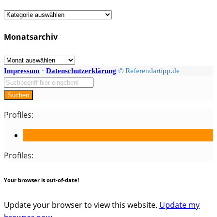
Fächer
/
Monatsarchiv
Kategorien
Monatsarchiv
Impressum
·
Datenschutzerklärung
© Referendartipp.de
Suchen
Profiles:
Profiles:
Your browser is out-of-date!
Update your browser to view this website.
Update my