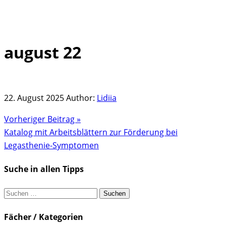
august 22
Skip
to
content
22. August 2025
Author:
Lidiia
Vorheriger Beitrag »
Katalog mit Arbeitsblättern zur Förderung bei
Legasthenie-Symptomen
Suche in allen Tipps
Suchen
nach:
Fächer / Kategorien