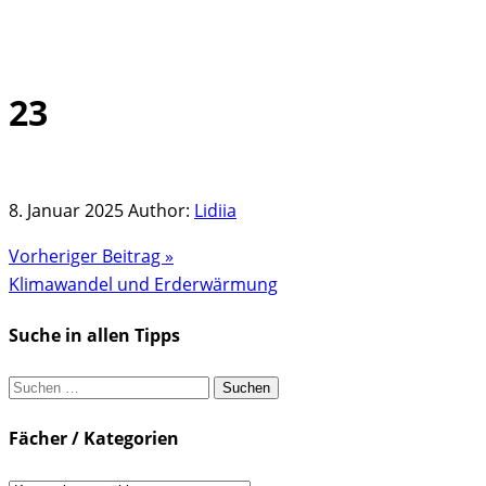
23
Skip
to
content
8. Januar 2025
Author:
Lidiia
Vorheriger Beitrag »
Klimawandel und Erderwärmung
Suche in allen Tipps
Suchen
nach:
Fächer / Kategorien