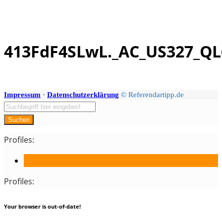
413FdF4SLwL._AC_US327_QL
Skip
to
content
Impressum
·
Datenschutzerklärung
© Referendartipp.de
Suchen
Profiles:
Profiles:
Your browser is out-of-date!