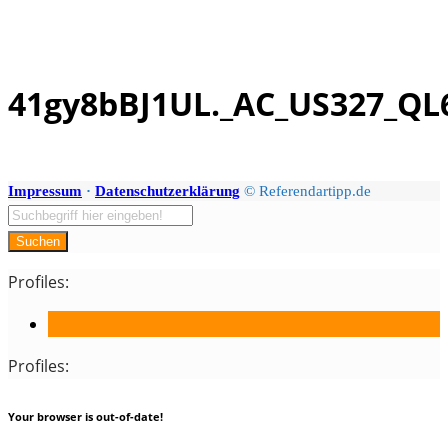
41gy8bBJ1UL._AC_US327_QL
Skip
to
content
Impressum
·
Datenschutzerklärung
© Referendartipp.de
Suchen
Profiles:
Profiles:
Your browser is out-of-date!