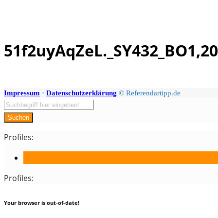
51f2uyAqZeL._SY432_BO1,20
Skip
to
content
Impressum
·
Datenschutzerklärung
© Referendartipp.de
Suchen
Profiles:
Profiles:
Your browser is out-of-date!