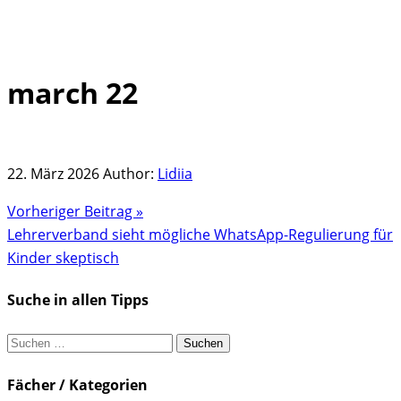
march 22
Skip
to
content
22. März 2026
Author:
Lidiia
Vorheriger Beitrag »
Lehrerverband sieht mögliche WhatsApp-Regulierung für
Kinder skeptisch
Suche in allen Tipps
Suchen
nach:
Fächer / Kategorien