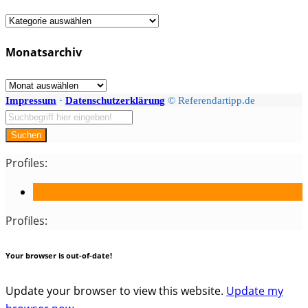
Fächer
/
Monatsarchiv
Kategorien
Monatsarchiv
Impressum
·
Datenschutzerklärung
© Referendartipp.de
Suchen
Profiles:
Profiles:
Your browser is out-of-date!
Update your browser to view this website.
Update my