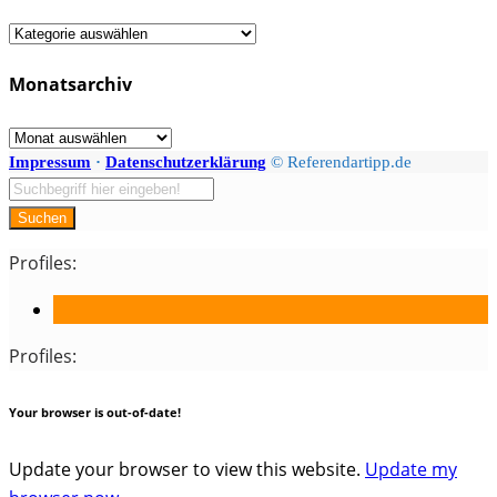
Fächer
/
Monatsarchiv
Kategorien
Monatsarchiv
Impressum
·
Datenschutzerklärung
© Referendartipp.de
Suchen
Profiles:
Profiles:
Your browser is out-of-date!
Update your browser to view this website.
Update my