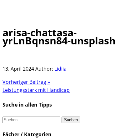
arisa-chattasa-
Skip
yrLnBqnsn84-unsplash
to
content
13. April 2024
Author:
Lidiia
Vorheriger Beitrag »
Leistungsstark mit Handicap
Suche in allen Tipps
Suchen
nach:
Fächer / Kategorien