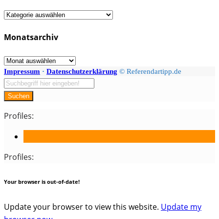
Fächer
/
Monatsarchiv
Kategorien
Monatsarchiv
Impressum
·
Datenschutzerklärung
© Referendartipp.de
Suchen
Profiles:
Profiles:
Your browser is out-of-date!
Update your browser to view this website.
Update my