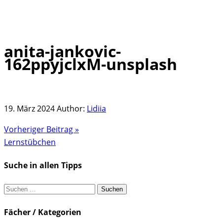
anita-jankovic-
Skip
162ppyjclxM-unsplash
to
content
19. März 2024
Author:
Lidiia
Vorheriger Beitrag »
Lernstübchen
Suche in allen Tipps
Suchen
nach:
Fächer / Kategorien