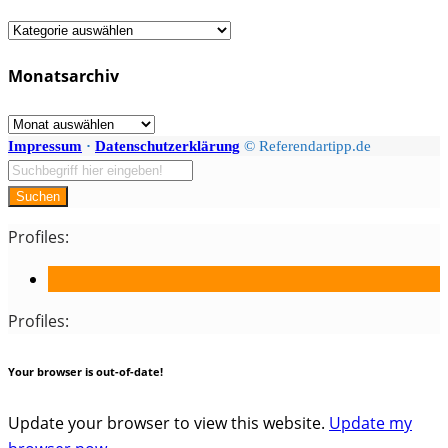
Fächer
/
Monatsarchiv
Kategorien
Monatsarchiv
Impressum
·
Datenschutzerklärung
© Referendartipp.de
Suchen
Profiles:
Profiles:
Your browser is out-of-date!
Update your browser to view this website.
Update my