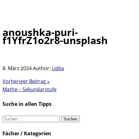
anoushka-puri-
Skip
f1YfrZ1o2r8-unsplash
to
content
8. März 2024
Author:
Lidiia
Vorheriger Beitrag »
Mathe – Sekundarstufe
Suche in allen Tipps
Suchen
nach:
Fächer / Kategorien