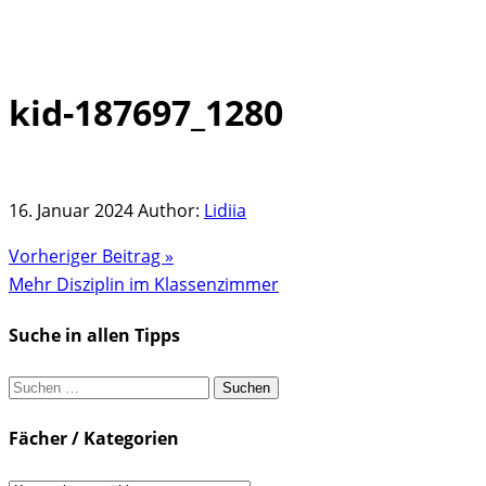
kid-187697_1280
Skip
to
content
16. Januar 2024
Author:
Lidiia
Vorheriger Beitrag »
Mehr Disziplin im Klassenzimmer
Suche in allen Tipps
Suchen
nach:
Fächer / Kategorien