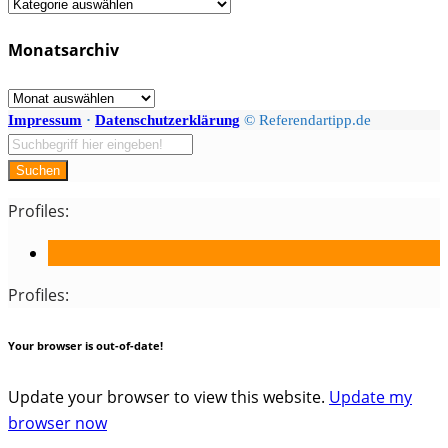
Fächer
/
Monatsarchiv
Kategorien
Monatsarchiv
Impressum
·
Datenschutzerklärung
© Referendartipp.de
Suchen
Profiles:
Profiles:
Your browser is out-of-date!
Update your browser to view this website.
Update my
browser now