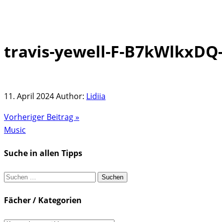
travis-yewell-F-B7kWlkxDQ
Skip
to
content
11. April 2024
Author:
Lidiia
Vorheriger Beitrag »
Music
Suche in allen Tipps
Suchen
nach:
Fächer / Kategorien