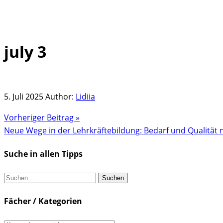
july 3
Skip
to
content
5. Juli 2025
Author:
Lidiia
Vorheriger Beitrag »
Neue Wege in der Lehrkräftebildung: Bedarf und Qualität 
Suche in allen Tipps
Suchen
nach:
Fächer / Kategorien