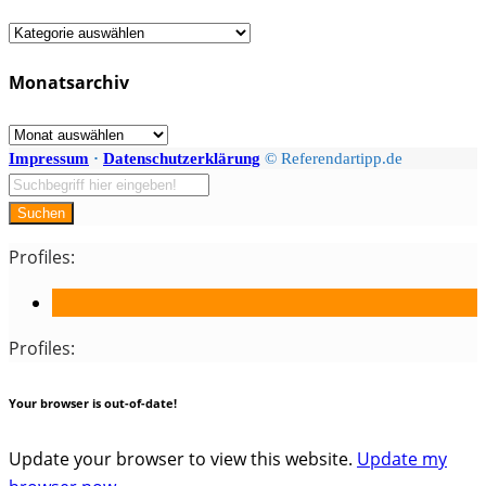
Fächer
/
Monatsarchiv
Kategorien
Monatsarchiv
Impressum
·
Datenschutzerklärung
© Referendartipp.de
Suchen
Profiles:
Profiles:
Your browser is out-of-date!
Update your browser to view this website.
Update my