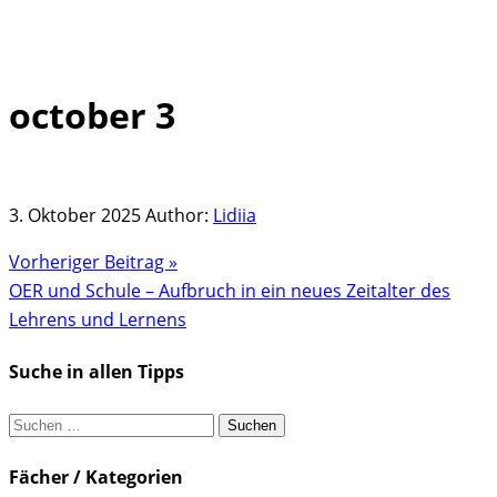
october 3
Skip
to
content
3. Oktober 2025
Author:
Lidiia
Vorheriger Beitrag »
OER und Schule – Aufbruch in ein neues Zeitalter des
Lehrens und Lernens
Suche in allen Tipps
Suchen
nach:
Fächer / Kategorien