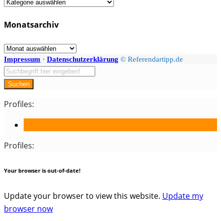
Fächer
/
Monatsarchiv
Kategorien
Monatsarchiv
Impressum
·
Datenschutzerklärung
© Referendartipp.de
Suchen
Profiles:
Profiles:
Your browser is out-of-date!
Update your browser to view this website.
Update my
browser now