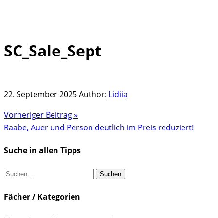
SC_Sale_Sept
Skip
to
content
22. September 2025
Author:
Lidiia
Vorheriger Beitrag »
Raabe, Auer und Person deutlich im Preis reduziert!
Suche in allen Tipps
Suchen
nach:
Fächer / Kategorien