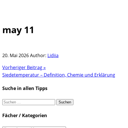
may 11
Skip
to
content
20. Mai 2026
Author:
Lidiia
Vorheriger Beitrag »
Siedetemperatur – Definition, Chemie und Erklärung
Suche in allen Tipps
Suchen
nach:
Fächer / Kategorien