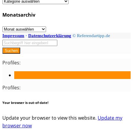
Fächer
/
Monatsarchiv
Kategorien
Monatsarchiv
Impressum
·
Datenschutzerklärung
© Referendartipp.de
Suchen
Profiles:
Profiles:
Your browser is out-of-date!
Update your browser to view this website.
Update my
browser now