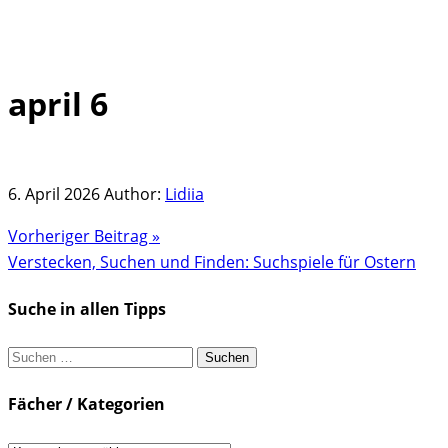
april 6
Skip
to
content
6. April 2026
Author:
Lidiia
Vorheriger Beitrag »
Verstecken, Suchen und Finden: Suchspiele für Ostern
Suche in allen Tipps
Suchen
nach:
Fächer / Kategorien