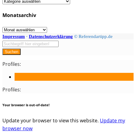
Fächer
/
Monatsarchiv
Kategorien
Monatsarchiv
Impressum
·
Datenschutzerklärung
© Referendartipp.de
Suchen
Profiles:
Profiles:
Your browser is out-of-date!
Update your browser to view this website.
Update my
browser now