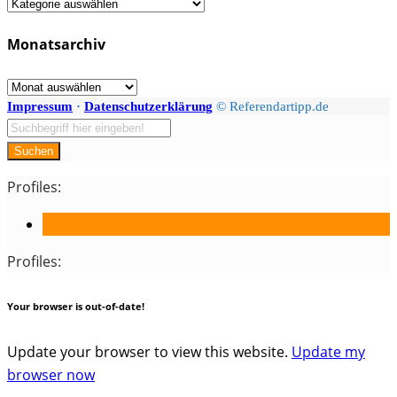
Fächer
/
Monatsarchiv
Kategorien
Monatsarchiv
Impressum
·
Datenschutzerklärung
© Referendartipp.de
Suchen
Profiles:
Profiles:
Your browser is out-of-date!
Update your browser to view this website.
Update my
browser now