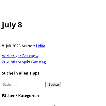
july 8
Skip
to
content
8. Juli 2026
Author:
Lidiia
Vorheriger Beitrag »
Zukunftsprojekt Ganztag
Suche in allen Tipps
Suchen
nach:
Fächer / Kategorien