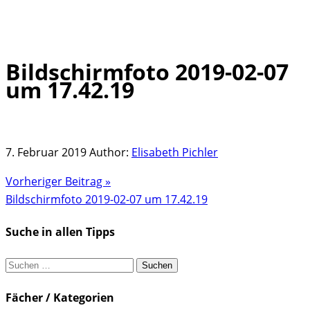
Bildschirmfoto 2019-02-07
Skip
um 17.42.19
to
content
7. Februar 2019
Author:
Elisabeth Pichler
Vorheriger Beitrag »
Bildschirmfoto 2019-02-07 um 17.42.19
Suche in allen Tipps
Suchen
nach:
Fächer / Kategorien