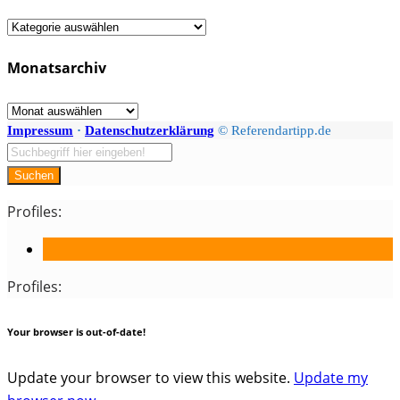
Fächer
/
Monatsarchiv
Kategorien
Monatsarchiv
Impressum
·
Datenschutzerklärung
© Referendartipp.de
Suchen
Profiles:
Profiles:
Your browser is out-of-date!
Update your browser to view this website.
Update my