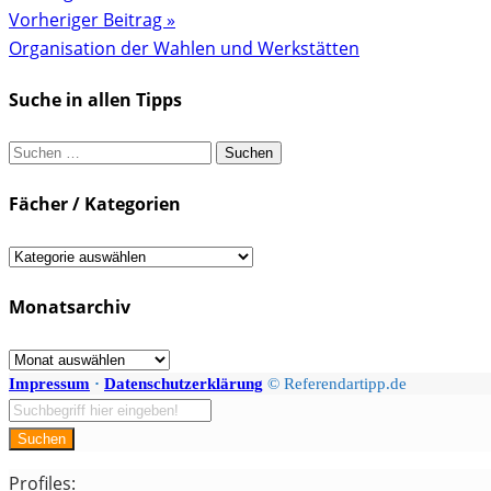
Vorheriger Beitrag »
Organisation der Wahlen und Werkstätten
Suche in allen Tipps
Suchen
nach:
Fächer / Kategorien
Fächer
/
Monatsarchiv
Kategorien
Monatsarchiv
Impressum
·
Datenschutzerklärung
© Referendartipp.de
Suchen
Profiles: