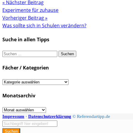
« Nächster Beitrag
Experimente für zuhause
Vorheriger Beitrag »
Was sollte sich in Schulen verändern?
Suche in allen Tipps
Suchen
nach:
Fächer / Kategorien
Fächer
/
Monatsarchiv
Kategorien
Monatsarchiv
Impressum
·
Datenschutzerklärung
© Referendartipp.de
Suchen