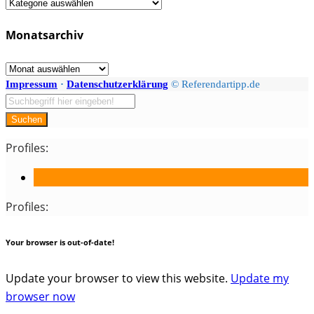
Fächer
/
Monatsarchiv
Kategorien
Monatsarchiv
Impressum
·
Datenschutzerklärung
© Referendartipp.de
Suchen
Profiles:
Profiles:
Your browser is out-of-date!
Update your browser to view this website.
Update my
browser now