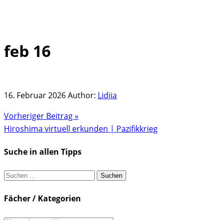
feb 16
Skip
to
content
16. Februar 2026
Author:
Lidiia
Vorheriger Beitrag »
Hiroshima virtuell erkunden | Pazifikkrieg
Suche in allen Tipps
Suchen
nach:
Fächer / Kategorien