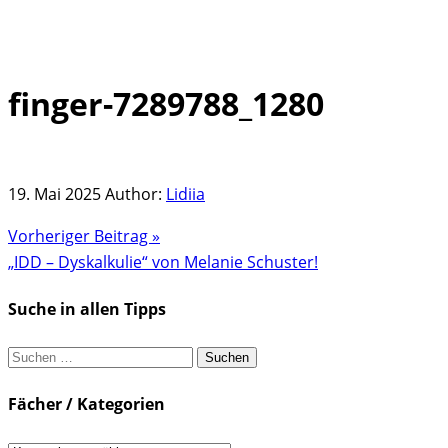
finger-7289788_1280
Skip
to
content
19. Mai 2025
Author:
Lidiia
Vorheriger Beitrag »
„IDD – Dyskalkulie“ von Melanie Schuster!
Suche in allen Tipps
Suchen
nach:
Fächer / Kategorien