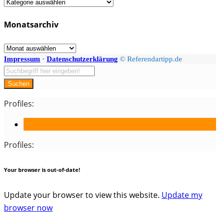
Fächer
/
Monatsarchiv
Kategorien
Monatsarchiv
Impressum
·
Datenschutzerklärung
© Referendartipp.de
Suchen
Profiles:
Profiles:
Your browser is out-of-date!
Update your browser to view this website.
Update my
browser now