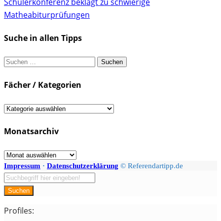
Schülerkonferenz beklagt zu schwierige
Matheabiturprüfungen
Suche in allen Tipps
Suchen
nach:
Fächer / Kategorien
Fächer
/
Monatsarchiv
Kategorien
Monatsarchiv
Impressum
·
Datenschutzerklärung
© Referendartipp.de
Suchen
Profiles: