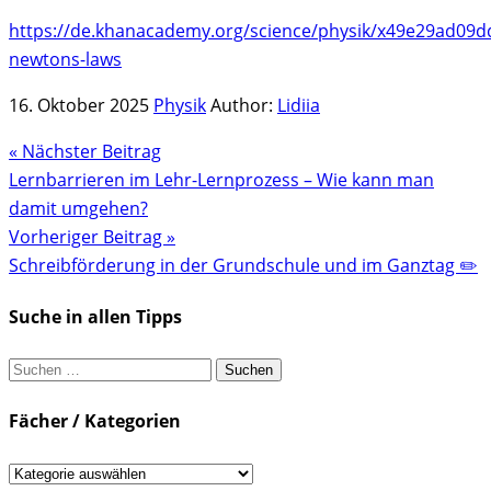
https://de.khanacademy.org/science/physik/x49e29ad09d
newtons-laws
16. Oktober 2025
Physik
Author:
Lidiia
« Nächster Beitrag
Lernbarrieren im Lehr-Lernprozess – Wie kann man
damit umgehen?
Vorheriger Beitrag »
Schreibförderung in der Grundschule und im Ganztag ✏️
Suche in allen Tipps
Suchen
nach:
Fächer / Kategorien
Fächer