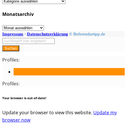
Fächer
/
Monatsarchiv
Kategorien
Monatsarchiv
Impressum
·
Datenschutzerklärung
© Referendartipp.de
Suchen
Profiles:
Profiles:
Your browser is out-of-date!
Update your browser to view this website.
Update my
browser now