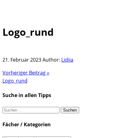
Logo_rund
Skip
to
content
21. Februar 2023
Author:
Lidiia
Vorheriger Beitrag »
Logo_rund
Suche in allen Tipps
Suchen
nach:
Fächer / Kategorien