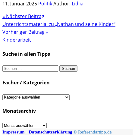
11. Januar 2025
Politik
Author:
Lidiia
« Nächster Beitrag
Unterrichtsmaterial zu „Nathan und seine Kinder“
Vorheriger Beitrag »
Kinderarbeit
Suche in allen Tipps
Suchen
nach:
Fächer / Kategorien
Fächer
/
Monatsarchiv
Kategorien
Monatsarchiv
Impressum
·
Datenschutzerklärung
© Referendartipp.de