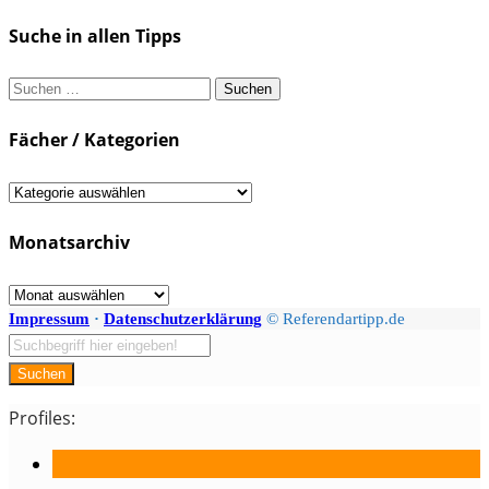
Suche in allen Tipps
Suchen
nach:
Fächer / Kategorien
Fächer
/
Monatsarchiv
Kategorien
Monatsarchiv
Impressum
·
Datenschutzerklärung
© Referendartipp.de
Suchen
Profiles: