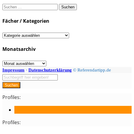
Suchen
nach:
Fächer / Kategorien
Fächer
/
Monatsarchiv
Kategorien
Monatsarchiv
Impressum
·
Datenschutzerklärung
© Referendartipp.de
Suchen
Profiles:
Profiles: