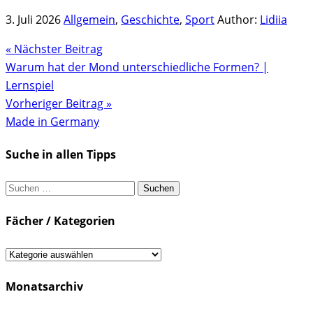
3. Juli 2026
Allgemein
,
Geschichte
,
Sport
Author:
Lidiia
« Nächster Beitrag
Warum hat der Mond unterschiedliche Formen? |
Lernspiel
Vorheriger Beitrag »
Made in Germany
Suche in allen Tipps
Suchen
nach:
Fächer / Kategorien
Fächer
/
Monatsarchiv
Kategorien