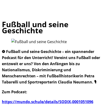
Fußball und seine
Skip
Geschichte
to
content
⚽ Fußball und seine Geschichte – ein spannender
Podcast für den Unterricht! Vereint uns Fußball oder
entzweit er uns? Von den Anfängen bis zu
Nationalismus, Diskriminierung und
Menschenrechten – mit Fußballhistorikerin Petra
Tabarelli und Sportreporterin Claudia Neumann. 🎙️
Zum Podcast:
https://mundo.schule/details/SODIX-0001051096