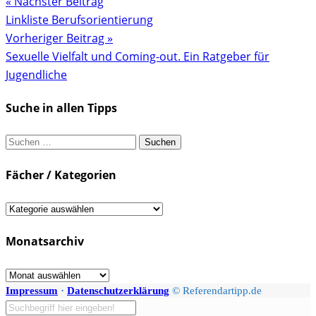
« Nächster Beitrag
Linkliste Berufsorientierung
Vorheriger Beitrag »
Sexuelle Vielfalt und Coming-out. Ein Ratgeber für
Jugendliche
Suche in allen Tipps
Suchen
nach:
Fächer / Kategorien
Fächer
/
Monatsarchiv
Kategorien
Monatsarchiv
Impressum
·
Datenschutzerklärung
© Referendartipp.de