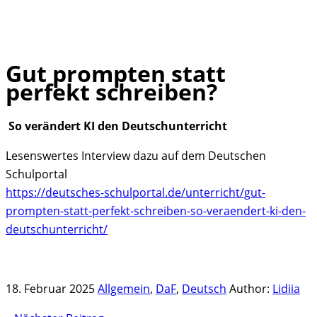
Gut prompten statt
Skip
perfekt schreiben?
to
content
So verändert KI den Deutschunterricht
Lesenswertes Interview dazu auf dem Deutschen
Schulportal
https://deutsches-schulportal.de/unterricht/gut-
prompten-statt-perfekt-schreiben-so-veraendert-ki-den-
deutschunterricht/
18. Februar 2025
Allgemein
,
DaF
,
Deutsch
Author:
Lidiia