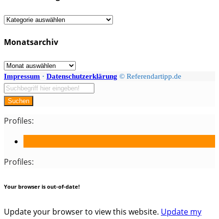
Fächer
/
Monatsarchiv
Kategorien
Monatsarchiv
Impressum
·
Datenschutzerklärung
© Referendartipp.de
Suchen
Profiles:
Profiles:
Your browser is out-of-date!
Update your browser to view this website.
Update my