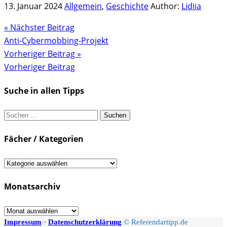
13. Januar 2024
Allgemein
,
Geschichte
Author:
Lidiia
« Nächster Beitrag
Anti-Cybermobbing-Projekt
Vorheriger Beitrag »
Vorheriger Beitrag
Suche in allen Tipps
Suchen
nach:
Fächer / Kategorien
Fächer
/
Monatsarchiv
Kategorien
Monatsarchiv
Impressum
·
Datenschutzerklärung
© Referendartipp.de