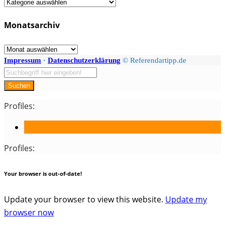
Fächer
/
Monatsarchiv
Kategorien
Monatsarchiv
Impressum
·
Datenschutzerklärung
© Referendartipp.de
Suchen
Profiles:
Profiles:
Your browser is out-of-date!
Update your browser to view this website.
Update my
browser now