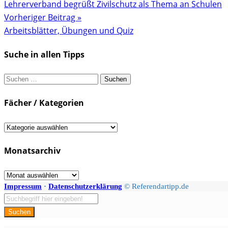
Lehrerverband begrüßt Zivilschutz als Thema an Schulen
Vorheriger Beitrag »
Arbeitsblätter, Übungen und Quiz
Suche in allen Tipps
Suchen
nach:
Fächer / Kategorien
Fächer
/
Monatsarchiv
Kategorien
Monatsarchiv
Impressum
·
Datenschutzerklärung
© Referendartipp.de
Suchen