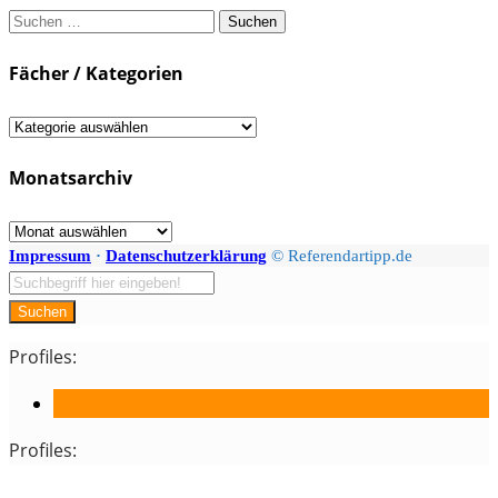
Suchen
nach:
Fächer / Kategorien
Fächer
/
Monatsarchiv
Kategorien
Monatsarchiv
Impressum
·
Datenschutzerklärung
© Referendartipp.de
Suchen
Profiles:
Profiles: